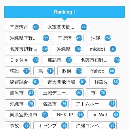
Ranking !
宜野湾市
米軍普天間飛行場
971
693
沖縄県宜野湾市
宜野湾
沖縄
569
466
252
名護市辺野古
沖縄県
middot
235
199
141
ＤｅＮＡ
那覇市
名護市辺野古移設
139
137
134
移設
県
政府
Yahoo
112
111
100
99
練習試合
普天間飛行場
移設先
91
91
85
浦添市
玉城デニー知事
市
84
80
79
沖縄市
名護市
アトムホームスタジアム宜野湾
75
74
71
同県宜野湾市
NHK.JP
au Web
71
66
63
事故
キャンプ
沖縄コンベンションセンター
58
55
55