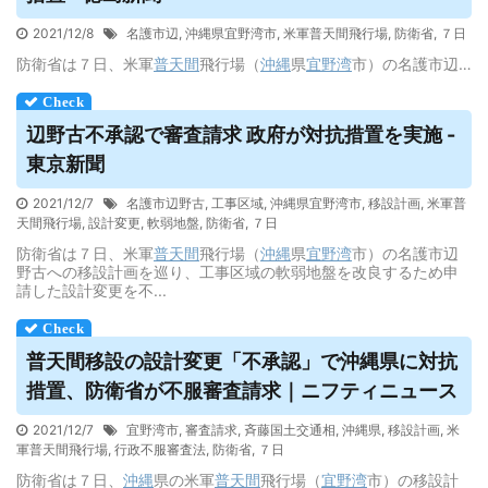
2021/12/8
名護市辺
,
沖縄県宜野湾市
,
米軍普天間飛行場
,
防衛省
,
７日
防衛省は７日、米軍
普天間
飛行場（
沖縄
県
宜野湾
市）の名護市辺…
辺野古不承認で審査請求 政府が対抗措置を実施 -
東京新聞
2021/12/7
名護市辺野古
,
工事区域
,
沖縄県宜野湾市
,
移設計画
,
米軍普
天間飛行場
,
設計変更
,
軟弱地盤
,
防衛省
,
７日
防衛省は７日、米軍
普天間
飛行場（
沖縄
県
宜野湾
市）の名護市辺
野古への移設計画を巡り、工事区域の軟弱地盤を改良するため申
請した設計変更を不...
普天間移設の設計変更「不承認」で沖縄県に対抗
措置、防衛省が不服審査請求｜ニフティニュース
2021/12/7
宜野湾市
,
審査請求
,
斉藤国土交通相
,
沖縄県
,
移設計画
,
米
軍普天間飛行場
,
行政不服審査法
,
防衛省
,
７日
防衛省は７日、
沖縄
県の米軍
普天間
飛行場（
宜野湾
市）の移設計