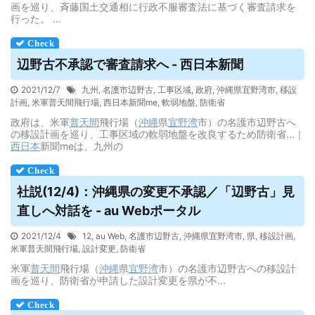
画を巡り、斉藤国土交通相に行政不服審査法に基づく審査請求を
行った。 …
辺野古不承認で審査請求へ - 西日本新聞
2021/12/7
九州
,
名護市辺野古
,
工事区域
,
政府
,
沖縄県宜野湾市
,
移設
計画
,
米軍普天間飛行場
,
西日本新聞me
,
軟弱地盤
,
防衛省
政府は、米軍
普天間
飛行場（
沖縄
県
宜野湾
市）の名護市辺野古へ
の移設計画を巡り、工事区域の軟弱地盤を改良するため防衛省...｜
西日本
新聞meは、九州の
社説(12/4)：沖縄県の変更不承認／「辺野古」見
直しへ対話を - au Webポータル
2021/12/4
12
,
au Web
,
名護市辺野古
,
沖縄県宜野湾市
,
県
,
移設計画
,
米軍普天間飛行場
,
設計変更
,
防衛省
米軍
普天間
飛行場（
沖縄
県
宜野湾
市）の名護市辺野古への移設計
画を巡り、防衛省が申請した設計変更を県が不...