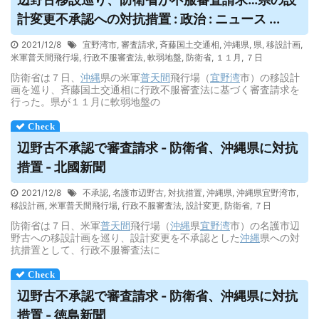
計変更不承認への対抗措置 : 政治 : ニュース ...
2021/12/8
宜野湾市
,
審査請求
,
斉藤国土交通相
,
沖縄県
,
県
,
移設計画
,
米軍普天間飛行場
,
行政不服審査法
,
軟弱地盤
,
防衛省
,
１１月
,
７日
防衛省は７日、
沖縄
県の米軍
普天間
飛行場（
宜野湾
市）の移設計
画を巡り、斉藤国土交通相に行政不服審査法に基づく審査請求を
行った。県が１１月に軟弱地盤の
辺野古不承認で審査請求 - 防衛省、沖縄県に対抗
措置 - 北國新聞
2021/12/8
不承認
,
名護市辺野古
,
対抗措置
,
沖縄県
,
沖縄県宜野湾市
,
移設計画
,
米軍普天間飛行場
,
行政不服審査法
,
設計変更
,
防衛省
,
７日
防衛省は７日、米軍
普天間
飛行場（
沖縄
県
宜野湾
市）の名護市辺
野古への移設計画を巡り、設計変更を不承認とした
沖縄
県への対
抗措置として、行政不服審査法に
辺野古不承認で審査請求 - 防衛省、沖縄県に対抗
措置 - 徳島新聞