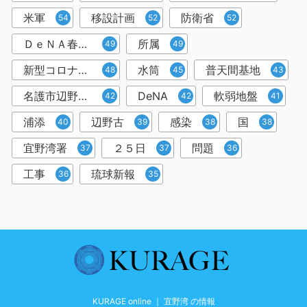
米軍
移設計画
防衛省
54
52
52
ＤｅＮＡ春季キャンプ
所属
49
49
新型コロナウイルス
水筒
普天間基地
48
45
43
名護市辺野古沿岸部
DeNA
軟弱地盤
42
42
41
浦添
辺野古
感染
国
40
39
38
38
宜野湾署
２５日
問題
37
37
36
工事
琉球新報
36
35
KURAGE online ｜ 宜野湾 の情報