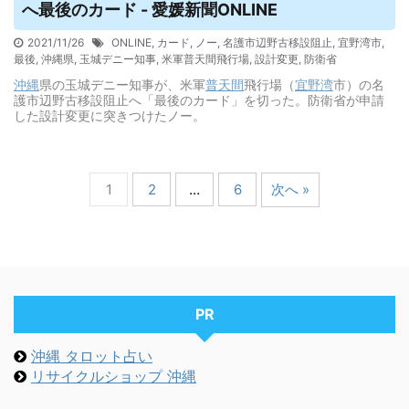
へ最後のカード - 愛媛新聞ONLINE
2021/11/26
ONLINE
,
カード
,
ノー
,
名護市辺野古移設阻止
,
宜野湾市
,
最後
,
沖縄県
,
玉城デニー知事
,
米軍普天間飛行場
,
設計変更
,
防衛省
沖縄
県の玉城デニー知事が、米軍
普天間
飛行場（
宜野湾
市）の名
護市辺野古移設阻止へ「最後のカード」を切った。防衛省が申請
した設計変更に突きつけたノー。
1
2
…
6
次へ »
PR
沖縄 タロット占い
リサイクルショップ 沖縄