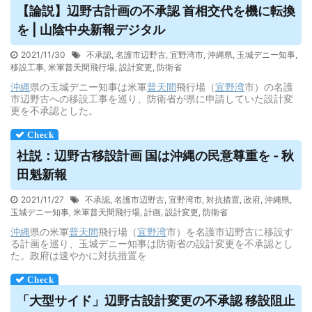
【論説】辺野古計画の不承認 首相交代を機に転換
を | 山陰中央新報デジタル
2021/11/30
不承認
,
名護市辺野古
,
宜野湾市
,
沖縄県
,
玉城デニー知事
,
移設工事
,
米軍普天間飛行場
,
設計変更
,
防衛省
沖縄
県の玉城デニー知事は米軍
普天間
飛行場（
宜野湾
市）の名護
市辺野古への移設工事を巡り、防衛省が県に申請していた設計変
更を不承認とした。
社説：辺野古移設計画 国は沖縄の民意尊重を - 秋
田魁新報
2021/11/27
不承認
,
名護市辺野古
,
宜野湾市
,
対抗措置
,
政府
,
沖縄県
,
玉城デニー知事
,
米軍普天間飛行場
,
計画
,
設計変更
,
防衛省
沖縄
県の米軍
普天間
飛行場（
宜野湾
市）を名護市辺野古に移設す
る計画を巡り、玉城デニー知事は防衛省の設計変更を不承認とし
た。政府は速やかに対抗措置を
「大型サイド」辺野古設計変更の不承認 移設阻止