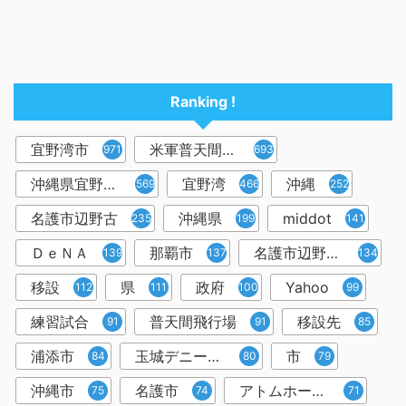
Ranking !
宜野湾市
米軍普天間飛行場
971
693
沖縄県宜野湾市
宜野湾
沖縄
569
466
252
名護市辺野古
沖縄県
middot
235
199
141
ＤｅＮＡ
那覇市
名護市辺野古移設
139
137
134
移設
県
政府
Yahoo
112
111
100
99
練習試合
普天間飛行場
移設先
91
91
85
浦添市
玉城デニー知事
市
84
80
79
沖縄市
名護市
アトムホームスタジアム宜野湾
75
74
71