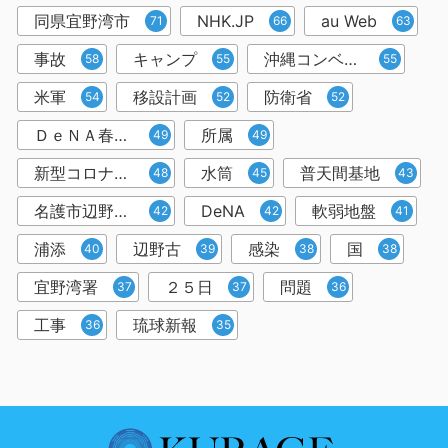
同県宜野湾市
NHK.JP
au Web
71
66
63
事故
キャンプ
沖縄コンベンションセンター
58
55
55
米軍
移設計画
防衛省
54
52
52
ＤｅＮＡ春季キャンプ
所属
49
49
新型コロナウイルス
水筒
普天間基地
48
45
43
名護市辺野古沿岸部
DeNA
軟弱地盤
42
42
41
浦添
辺野古
感染
国
40
39
38
38
宜野湾署
２５日
問題
37
37
36
工事
琉球新報
36
35