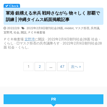
軍港 銃構える米兵 戦時さながら 物々しく 那覇で
訓練 | 沖縄タイムス紙面掲載記事
2022/2/9
2022年2月9日朝刊社会28面
,
middot
,
マスク拒否
,
呉市議
,
宜野湾
,
社会
,
開設
,
ＰＣＲ検査場
ＰＣＲ検査場
宜野湾
に開設 · 2022年2月9日朝刊社会28面 社会・
くらし · □マスク拒否の呉市議降ろす · 2022年2月9日朝刊社会28
面 社会・くらし.
1
2
…
47
次へ »
PR