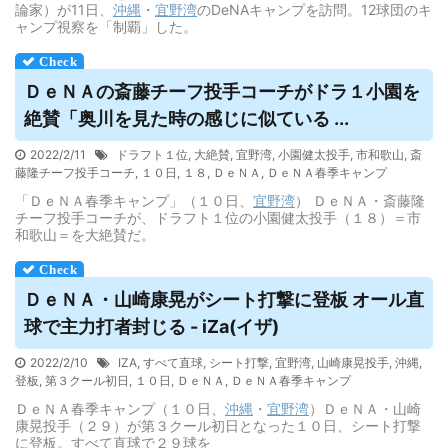
論家）が11日、
沖縄
・
宜野湾
のDeNAキャンプを訪問。12球団のキ
ャンプ視察を「制覇」した。
ＤｅＮＡの斎藤チーフ投手コーチがドラ１小園を
絶賛「奥川を見た時の感じに似ている ...
2022/2/11
ドラフト１位
,
大絶賛
,
宜野湾
,
小園健太投手
,
市和歌山
,
斎
藤隆チーフ投手コーチ
,
１０日
,
１８
,
ＤｅＮＡ
,
ＤｅＮＡ春季キャンプ
「ＤｅＮＡ春季キャンプ」（１０日、
宜野湾
） ＤｅＮＡ・斎藤隆
チーフ投手コーチが、ドラフト１位の小園健太投手（１８）＝市
和歌山＝を大絶賛だ。
ＤｅＮＡ・山崎康晃がシート打撃に登板 オール直
球で主力打者封じる - iZa(イザ)
2022/2/10
IZA
,
すべて直球
,
シート打撃
,
宜野湾
,
山崎康晃投手
,
沖縄
,
登板
,
第３クール初日
,
１０日
,
ＤｅＮＡ
,
ＤｅＮＡ春季キャンプ
ＤｅＮＡ春季キャンプ（１０日、
沖縄
・
宜野湾
）ＤｅＮＡ・山崎
康晃投手（２９）が第３クール初日となった１０日、シート打撃
に登板。すべて直球で２９球を