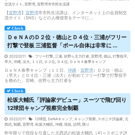
交流サイト
,
宜野湾
,
宜野湾市市民生活課
【
宜野湾
】
宜野湾
市市民生活課は、インターネット上の会員制交
流サイト（SNS）などの人権侵害をテーマに...
ＤｅＮＡのＤ２位・徳山とＤ４位・三浦がフリー
打撃で登板 三浦監督「ボール自体は非常に ...
2022/2/11
フリー打撃
,
三浦
,
佐野ら主力打者
,
宜野湾
,
徳山
,
打撃投手
,
早大
,
沖縄
,
法大
,
１１日
,
Ｄ２位
,
Ｄ４位
,
ＤｅＮＡ春季キャンプ
ＤｅＮＡ春季キャンプ（１１日、
沖縄
・
宜野湾
）Ｄ２位・徳山
（早大）とＤ４位・三浦（法大）が初めてフリー打撃で打撃投手
を務めた。宮崎、佐野ら主力打者を
松坂大輔氏「評論家デビュー」スーツで飛び回り
12球団キャンプ視察完全制覇
2022/2/11
12球団
,
DeNAキャンプ
,
キャンプ視察
,
スポニチ評論家
,
元
西武
,
制覇
,
宜野湾
,
松坂大輔氏
,
沖縄
,
現役
,
訪問
,
限り
昨年限りで現役を引退した元西武の松坂大輔氏（41＝スポニチ評