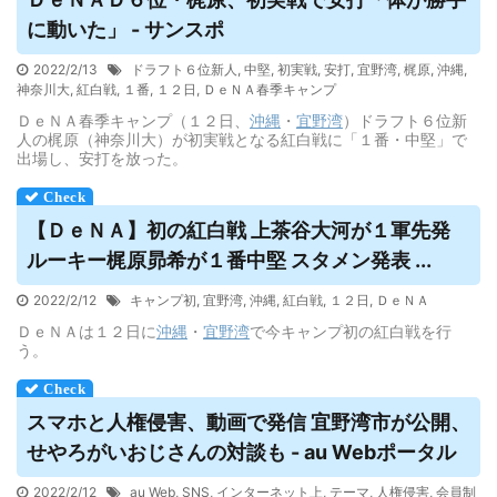
に動いた」 - サンスポ
2022/2/13
ドラフト６位新人
,
中堅
,
初実戦
,
安打
,
宜野湾
,
梶原
,
沖縄
,
神奈川大
,
紅白戦
,
１番
,
１２日
,
ＤｅＮＡ春季キャンプ
ＤｅＮＡ春季キャンプ（１２日、
沖縄
・
宜野湾
）ドラフト６位新
人の梶原（神奈川大）が初実戦となる紅白戦に「１番・中堅」で
出場し、安打を放った。
【ＤｅＮＡ】初の紅白戦 上茶谷大河が１軍先発
ルーキー梶原昴希が１番中堅 スタメン発表 ...
2022/2/12
キャンプ初
,
宜野湾
,
沖縄
,
紅白戦
,
１２日
,
ＤｅＮＡ
ＤｅＮＡは１２日に
沖縄
・
宜野湾
で今キャンプ初の紅白戦を行
う。
スマホと人権侵害、動画で発信
宜野湾
市が公開、
せやろがいおじさんの対談も - au Webポータル
2022/2/12
au Web
,
SNS
,
インターネット上
,
テーマ
,
人権侵害
,
会員制