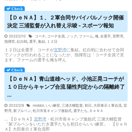
【ＤｅＮＡ】１、２軍合同サバイバルノック開催
決定 三浦監督が入れ替え示唆 - スポーツ報知
2022/2/10
コーチ
,
コーチ全員
,
ノック
,
ファーム
,
俺
,
全選手
,
宜野湾
,
指揮官
,
紅白戦
,
選手
,
集結
,
１２日
１２日は全選手、コーチが
宜野湾
に集結。紅白戦に合わせて合同
でノックが行われることになったが、指揮官は「コーチ全員で見
ます。ファームの選手も俺を呼ん
【ＤｅＮＡ】青山道雄ヘッド、小池正晃コーチが
１０日からキャンプ合流 陽性判定からの隔離終了
...
2022/2/9
middot
,
いい練習
,
三浦大輔監督
,
初日
,
大田泰示１軍合流
,
宜
野湾
,
新ブルペン
,
松川市長キャンプ激励式
,
選手たち
,
ＤｅＮＡ
... 【ＤｅＮＡ】
宜野湾
・松川市長キャンプ激励式 三浦大輔監督
「新ブルペンをいただき選手たちも初日からいい練習」 · 【ＤｅＮ
Ａ】大田泰示１軍合流即